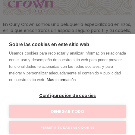
En Curly Crown somos una peluquería especializada en rizos,
en la que encontrarás un espacio seguro para ti y tu cabello,
un lugar donde sentirte mimada y empoderada.
Sobre las cookies en este sitio web
Llamanos
Usamos cookies para recolectar y analizar información relacionada
626 57 72 02
con el uso y desempeño de nuestro sitio web para poder proveer
Formas de pago
funcionalidades relacionadas con las redes sociales, y para
mejorar y personalizar adecuadamente el contenido y publicidad
en nuestro sitio web.
Más información
Información legal
Configuración de cookies
Tu cuenta
DENEGAR TODO
Copyright © 2024 Puntoycoma360
PERMITIR TODAS LAS COOKIES