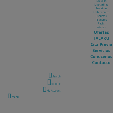
Leave in
Mascarillas
Proteinas
Tratamientos
Espumas
Fijadores
Packs
ofertas
Ofertas
TALAKU
Cita Previa
Servicios
Conocenos
Contacto
Search
0
0,00 €
My Account
Menu