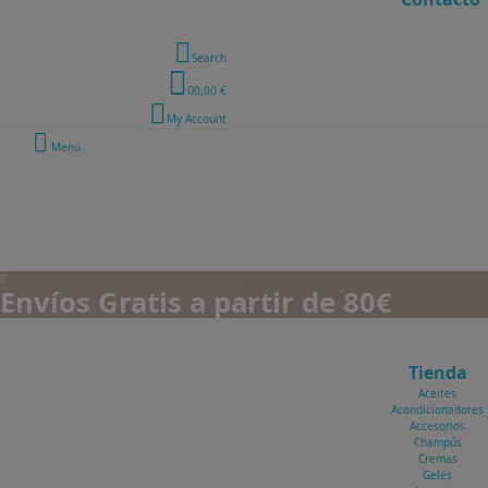
Search
0
0,00 €
My Account
Menu
Envíos Gratis a partir de 80€
Tienda
Aceites
Acondicionadores
Accesorios
Champús
Cremas
Geles