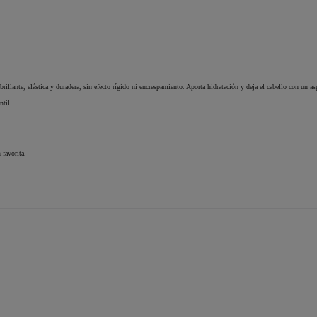
rillante, elástica y duradera, sin efecto rígido ni encrespamiento. Aporta hidratación y deja el cabello con un as
ntil.
 favorita.