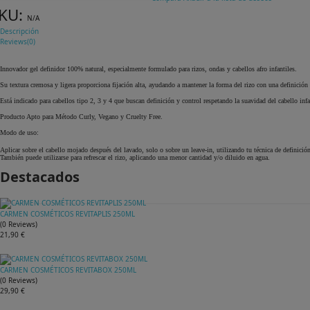
KU:
N/A
Descripción
Reviews(0)
Innovador gel definidor 100% natural, especialmente formulado para rizos, ondas y cabellos afro infantiles.
Su textura cremosa y ligera proporciona fijación alta, ayudando a mantener la forma del rizo con una definición b
Está indicado para cabellos tipo 2, 3 y 4 que buscan definición y control respetando la suavidad del cabello infa
Producto Apto para Método Curly, Vegano y Cruelty Free.
Modo de uso:
Aplicar sobre el cabello mojado después del lavado, solo o sobre un leave-in, utilizando tu técnica de definición
También puede utilizarse para refrescar el rizo, aplicando una menor cantidad y/o diluido en agua.
Destacados
CARMEN COSMÉTICOS REVITAPLIS 250ML
(
0
Reviews
)
21,90 €
CARMEN COSMÉTICOS REVITABOX 250ML
(
0
Reviews
)
29,90 €