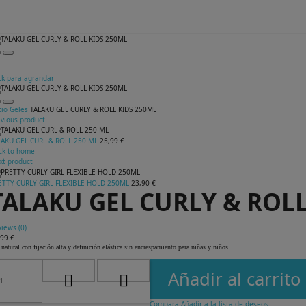
ck para agrandar
cio
Geles
TALAKU GEL CURLY & ROLL KIDS 250ML
evious product
LAKU GEL CURL & ROLL 250 ML
25,99 €
ck to home
xt product
ETTY CURLY GIRL FLEXIBLE HOLD 250ML
23,90 €
TALAKU GEL CURLY & ROLL
iews (
0
)
,99 €
 natural con fijación alta y definición elástica sin encrespamiento para niñas y niños.
Añadir al carrito
Compara
Añadir a la lista de deseos