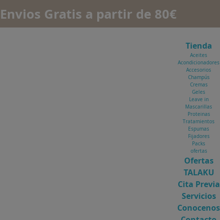
Envios Gratis a partir de 80€
Tienda
Aceites
Acondicionadores
Accesorios
Champús
Cremas
Geles
Leave in
Mascarillas
Proteinas
Tratamientos
Espumas
Fijadores
Packs
ofertas
Ofertas
TALAKU
Cita Previa
Servicios
Conocenos
Contacto